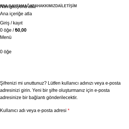
ANA SAYFA
MAĞAZA
HAKKIMIZDA
İLETIŞIM
Navigasyona atla
Ana içeriğe atla
Giriş / kayıt
0
öğe
/
₺
0,00
Menü
0
öğe
Şifremi unuttum
Ana Sayfa
Hesabım
Şifrenizi mi unuttunuz? Lütfen kullanıcı adınızı veya e-posta
adresinizi girin. Yeni bir şifre oluşturmanız için e-posta
adresinize bir bağlantı gönderilecektir.
Kullanıcı adı veya e-posta adresi
*